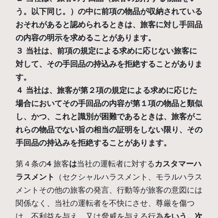
う。以下同じ。）の中に前項の物品が収納されている
おそれがあると認められるときは、旅客に対し手回品
の内容の明示を求めることがあります。
３ 当社は、前項の規定による求めに応じない旅客に
対して、その手回品の持込みを拒絶することがありま
す。
４ 当社は、旅客が第２項の規定による求めに応じた
場合においてその手回品の内容が第１項の物品と類似
し、かつ、これと識別が困難であるときは、旅客がこ
れらの物品でない旨の相当の証明をしない限り、その
手回品の持込みを拒絶することがあります。
第４条の4 旅客
は
当社の運転者に対する
カスタマーハ
ラスメント
（セクシャルハラスメント、モラルハラス
メントその他の旅客の発言、行動等が旅客の意図には
関係なく、当社の運転者を不快にさせ、尊厳を傷つ
け、不利益を与え、又は脅威を与える行為
をいう。次